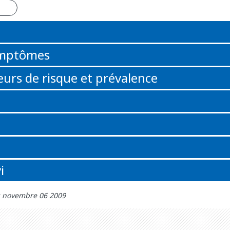
n
ymptômes
eurs de risque et prévalence
i
r: novembre 06 2009