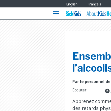
Site
English
Français
Languages
menu
Ensembl
l’alcool
Par le personnel de
Écouter
download_for_offline
Apprenez commen
des retards phys