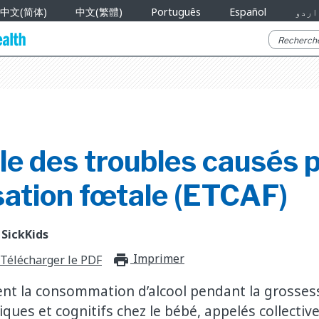
中文(简体)
中文(繁體)
Português
Español
اردو
e des troubles causés 
isation fœtale (ETCAF)
 SickKids
Imprimer
print_for_offli
Télécharger le PDF
t la consommation d’alcool pendant la grossess
iques et cognitifs chez le bébé, appelés collecti