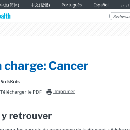
中文(简体)
中文(繁體)
Português
Español
اردو
n charge: Cancer
 SickKids
Imprimer
print_for_offli
Télécharger le PDF
 y retrouver
on pour les parents du programme de traitement « Adolescen