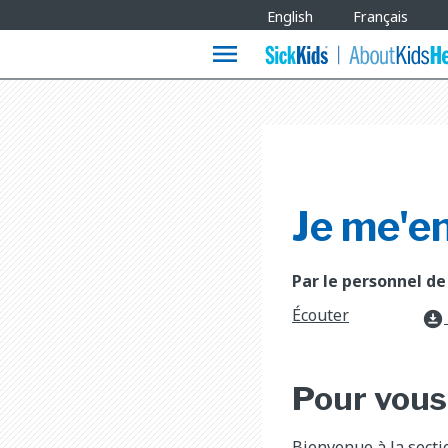
Site
English
Français
Languages
menu
Je me'e
Par le personnel de
Écouter
download_for_offline
Pour vous
Bienvenue à la secti