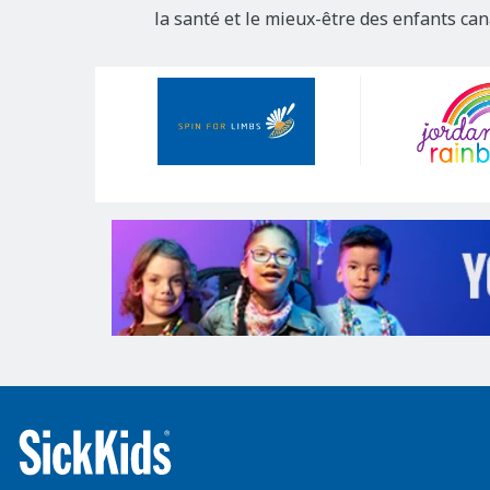
la santé et le mieux-être des enfants ca
Our
Sponsors