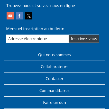
Trouvez-nous et suivez-nous en ligne
Mensuel inscription au bulletin
enter
Inscrivez-vous
you
email
address:
AboutKidsHealth
Qui nous sommes
Learn
More
Collaborateurs
Contacter
Commanditaires
Faire un don