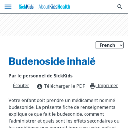
menu
search
Budenoside inhalé
Par le personnel de SickKids
Écouter
Imprimer
print_f
Télécharger le PDF
download_for_offline
Votre enfant doit prendre un médicament nommé
budesonide. La présente fiche de renseignements
explique ce que fait le budesonide, comment
l'administrer et quels sont les effets secondaires ou
les problèmes que pourrait éprouver votre enfant