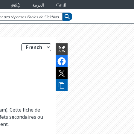
தமிழ்
العربية
ਪੰਜਾਬੀ
search
qr_code_scanner
content_copy
ne
m). Cette fiche de
fets secondaires ou
ent.