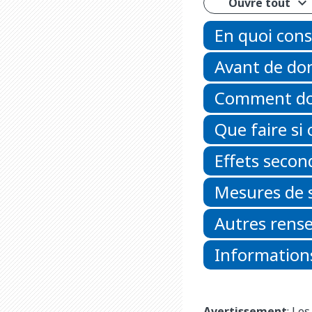
Ouvre tout
En quoi cons
Avant de do
Comment do
Que faire si
Effets secon
Mesures de 
Autres rens
Informations
Avertissement
: Le