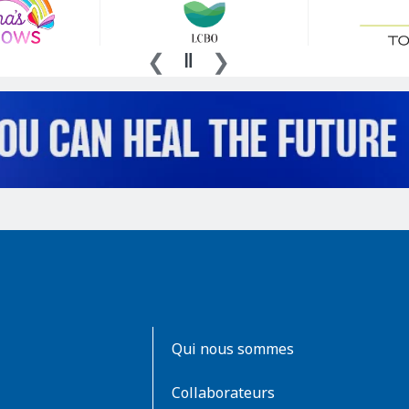
AboutKidsHealth
Qui nous sommes
Learn
More
Collaborateurs