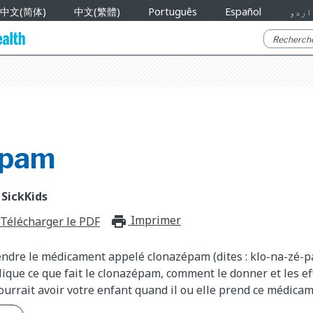
中文(简体)
中文(繁體)
Português
Español
اردو
épam
 SickKids
Imprimer
print_for_offli
Télécharger le PDF
endre le médicament appelé clonazépam (dites : klo-na-zé-pa
que ce que fait le clonazépam, comment le donner et les ef
urrait avoir votre enfant quand il ou elle prend ce médicam