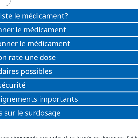
iste le médicament?
nner le médicament
nner le médicament
 on rate une dose
daires possibles
sécurité
eignements importants
 sur le surdosage
s renseignements présentés dans le présent document d'aid