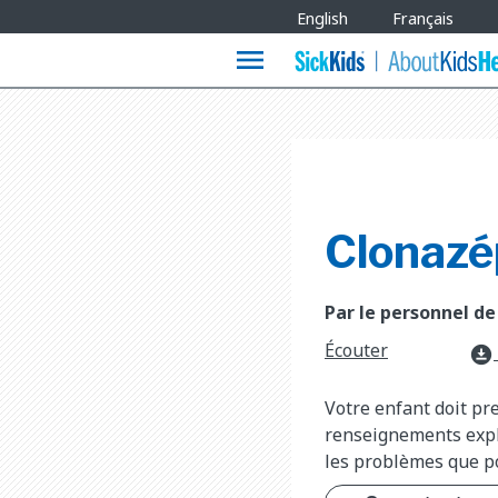
Site
English
Français
Languages
menu
Clonaz
Par le personnel de
Écouter
download_for_offline
Votre enfant doit pr
renseignements expli
les problèmes que po