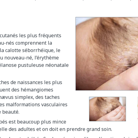
cutanés les plus fréquents
au-nés comprennent la
a calotte séborrhéïque, le
du nouveau-né, l’érythème
mélanose pustuleuse néonatale
ches de naissances les plus
luent des hémangiomes
 nævus simplex, des taches
es malformations vasculaires
e beauté.
bés est beaucoup plus mince
celle des adultes et on doit en prendre grand soin.