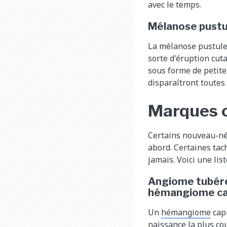
avec le temps.
Mélanose pustu
La mélanose pustule
sorte d'éruption cut
sous forme de petites
disparaîtront toutes
Marques o
Certains nouveau-né
abord. Certaines tac
jamais. Voici une lis
Angiome tubére
hémangiome cap
Un
hémangiome
capi
naissance la plus co