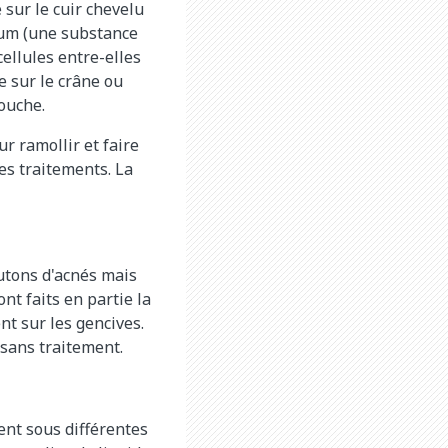
sur le cuir chevelu
bum (une substance
cellules entre-elles
e sur le crâne ou
couche.
r ramollir et faire
es traitements. La
outons d'acnés mais
nt faits en partie la
nt sur les gencives.
 sans traitement.
nt sous différentes