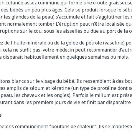
tion cutanée assez commune qui forme une croûte graisseuse 
 des bébés un peu plus âgés. Cela se produit lorsque le sé
 les glandes de la peau) s'accumule et fait s'agglutiner les 
ient normalement tomber. L'éruption peut n'être localisée qu
ruptions sur le cou, sous les aisselles ou due au port de la 
 de l'huile minérale ou de la gelée de pétrole (vaseline) pou
Si cela ne suffit pas, votre médecin peut recommander d'autr
ue disparaît habituellement en quelques semaines ou mois.
outons blancs sur le visage du bébé. Ils ressemblent à des b
tes emplis de sébum et kératine (un type de protéine dont so
peau, les cheveux et les ongles). Parfois le milium est prése
urant dans les premiers jours de vie et finit par disparaître
e
ppelons communément "boutons de chaleur". Ils se manifeste