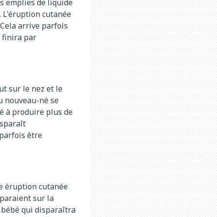
s emplies de liquide
u. L'éruption cutanée
Cela arrive parfois
 finira par
t sur le nez et le
 du nouveau-né se
é à produire plus de
isparaît
parfois être
une éruption cutanée
paraient sur la
u bébé qui disparaîtra