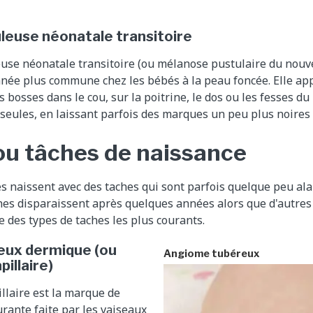
leuse néonatale transitoire
use néonatale transitoire (ou m
élanose pustulaire
du nouve
anée plus commune chez les bébés à la peau foncée. Elle app
 bosses dans le cou, sur la poitrine, le dos ou les fesses du
 seules, en laissant parfois des marques un peu plus noires 
u tâches de naissance
s naissent avec des taches qui sont parfois quelque peu al
hes disparaissent après quelques années alors que d'autres
te des types de taches les plus courants.
ux dermique (ou
Angiome tubéreux
illaire)
llaire est la marque de
urante faite par les vaiseaux