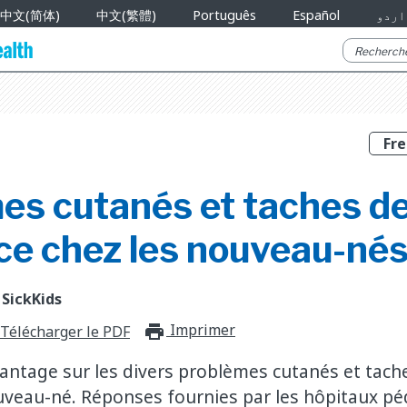
中文(简体)
中文(繁體)
Português
Español
اردو
es cutanés et taches d
ce chez les nouveau-né
 SickKids
Imprimer
print_for_offli
Télécharger le PDF
ntage sur les divers problèmes cutanés et tach
veau-né. Réponses fournies par les hôpitaux pé