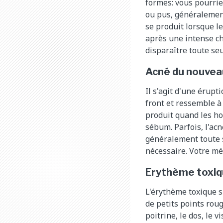
formes: vous pourrie
ou pus, généralement 
se produit lorsque l
après une intense ch
disparaître toute seu
Acné du nouvea
Il s'agit d'une érupt
front et ressemble à
produit quand les h
sébum. Parfois, l'acn
généralement toute s
nécessaire. Votre méd
Erythème toxi
L'érythème toxique su
de petits points rou
poitrine, le dos, le 