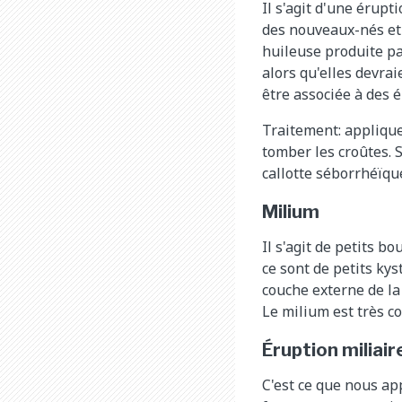
Il s'agit d'une érup
des nouveaux-nés et
huileuse produite par
alors qu'elles devra
être associée à des é
Traitement: appliquez
tomber les croûtes. 
callotte séborrhéïq
Milium
Il s'agit de petits b
ce sont de petits kys
couche externe de la 
Le milium est très co
Éruption miliair
C'est ce que nous a