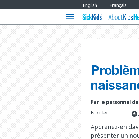
Site
English
Français
Languages
menu
Problèm
naissan
Par le personnel de
Écouter
download_for_offline
Apprenez-en dava
présenter un nou