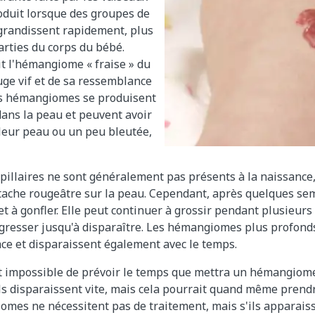
oduit lorsque des groupes de
grandissent rapidement, plus
arties du corps du bébé.
it l'hémangiome « fraise » du
ouge vif et de sa ressemblance
ins hémangiomes se produisent
ans la peau et peuvent avoir
uleur peau ou un peu bleutée,
illaires ne sont généralement pas présents à la naissance
tache rougeâtre sur la peau. Cependant, après quelques sem
t à gonfler. Elle peut continuer à grossir pendant plusieur
régresser jusqu'à disparaître. Les hémangiomes plus profon
ce et disparaissent également avec le temps.
t impossible de prévoir le temps que mettra un hémangiome 
s ils disparaissent vite, mais cela pourrait quand même prend
omes ne nécessitent pas de traitement, mais s'ils apparais