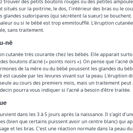
z trouver des petits boutons rouges ou des petites ampoule
situés sur la poitrine, le dos, l'intérieur des bras ou le co
es glandes sudoripares (qui sécrètent la sueur) se bouchent. 
aleur ou si le bébé est trop emmitoufflé. L'éruption cutanée
le, sans traitement.
u-né
ion cutanée très courante chez les bébés. Elle apparait surtou
 des boutons d'acné (« points noirs »). On pense que l'acné
ormones de la mère ou du bébé poussent les glandes du béb
é est causée par les levures vivant sur la peau. L'éruption d
eule au cours des premiers mois, mais un traitement peut 
ecin pourra vous indiquer si l'acné a besoin d'être traitée.
que
rvient dans les 3 à 5 jours après la naissance. Il s'agit d'
ges (bien que certains puissent avoir un centre blanc) qui ap
visage et les bras. C'est une réaction normale dans la peau d