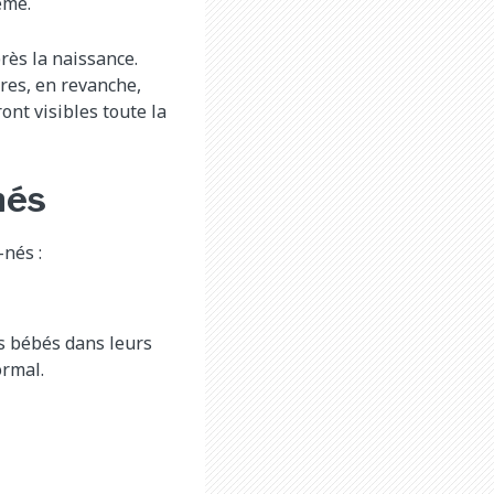
ême.
ès la naissance.
res, en revanche,
ont visibles toute la
nés
nés :
es bébés dans leurs
ormal.