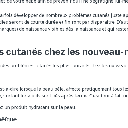
es de votre bébé afin de prévenir qu’il ne s’égratigne lui-m
arfois développer de nombreux problèmes cutanés juste apr
es seront de courte durée et finiront par disparaître. D'aut
arques) de naissance visibles dès la naissance et qui rester
 cutanés chez les nouveau-
n des problèmes cutanés les plus courants chez les nouveau-
st-à-dire lorsque la peau pèle, affecte pratiquement tous l
, surtout lorsqu'ils sont nés après terme. C'est tout à fait n
z un produit hydratant sur la peau.
héïque