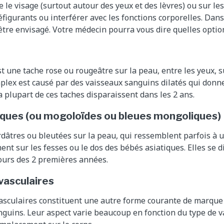
e le visage (surtout autour des yeux et des lèvres) ou sur les
éfigurants ou interférer avec les fonctions corporelles. Dans
être envisagé. Votre médecin pourra vous dire quelles optio
 une tache rose ou rougeâtre sur la peau, entre les yeux, su
lex est causé par des vaisseaux sanguins dilatés qui donne
a plupart de ces taches disparaissent dans les 2 ans.
ques (ou mogoloïdes ou bleues mongoliques)
erdâtres ou bleutées sur la peau, qui ressemblent parfois à u
nt sur les fesses ou le dos des bébés asiatiques. Elles se d
ours des 2 premières années.
vasculaires
asculaires constituent une autre forme courante de marque
nguins. Leur aspect varie beaucoup en fonction du type de 