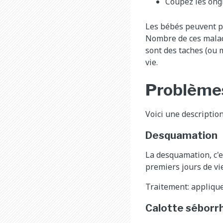
Coupez les ongl
Les bébés peuvent p
Nombre de ces maladi
sont des taches (ou m
vie.
Problèmes
Voici une descriptio
Desquamation
La desquamation, c'e
premiers jours de vie
Traitement: applique
Calotte séborr