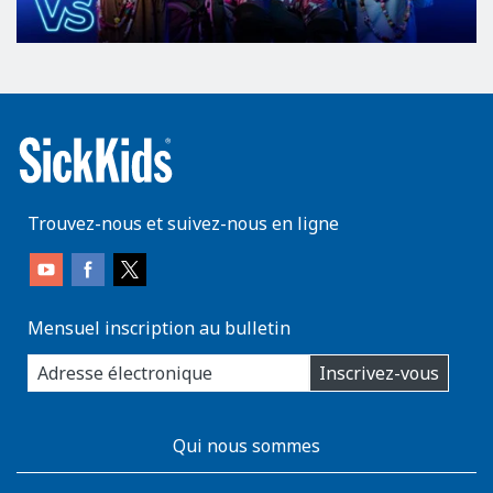
Trouvez-nous et suivez-nous en ligne
Mensuel inscription au bulletin
enter
Inscrivez-vous
you
email
address:
AboutKidsHealth
Qui nous sommes
Learn
More