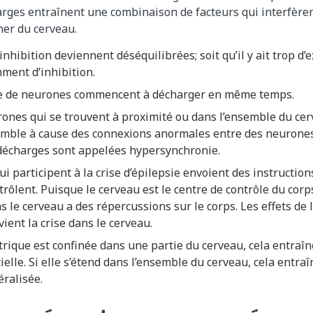
arges entraînent une combinaison de facteurs qui interfèren
ner du cerveau.
l’inhibition deviennent déséquilibrées; soit qu’il y ait trop d’e
mment d’inhibition.
e de neurones commencent à décharger en même temps.
rones qui se trouvent à proximité ou dans l’ensemble du c
mble à cause des connexions anormales entre des neurones
décharges sont appelées hypersynchronie.
i participent à la crise d’épilepsie envoient des instruction
trôlent. Puisque le cerveau est le centre de contrôle du corps,
s le cerveau a des répercussions sur le corps. Les effets de
vient la crise dans le cerveau.
lectrique est confinée dans une partie du cerveau, cela entraî
ielle. Si elle s’étend dans l’ensemble du cerveau, cela entra
éralisée.