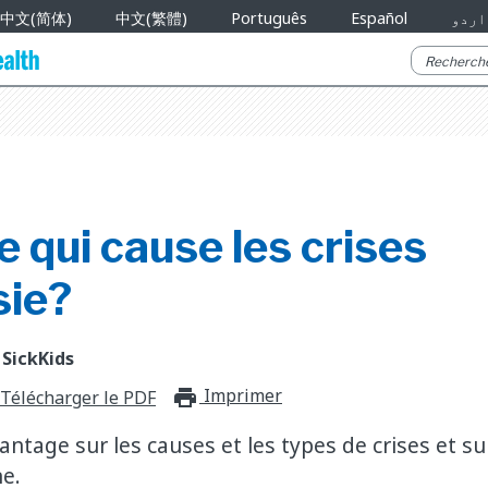
中文(简体)
中文(繁體)
Português
Español
اردو
e qui cause les crises
sie?
 SickKids
Imprimer
print_for_offli
Télécharger le PDF
ntage sur les causes et les types de crises et su
ne.