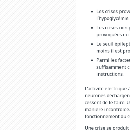
Les crises prov
l’hypoglycémie.
Les crises non 
provoquées ou p
Le seuil épilept
moins il est pr
Parmi les facte
suffisamment c
instructions.
L’activité électriqu
neurones déchargent 
cessent de le faire
manière incontrôlée
fonctionnement du c
Une crise se produi