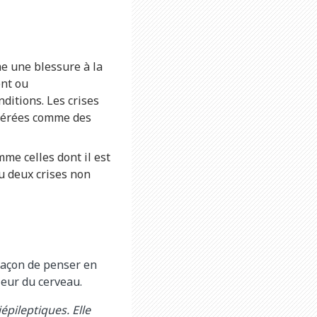
me une blessure à la
ent ou
nditions. Les crises
idérées comme des
me celles dont il est
ou deux crises non
 façon de penser en
rieur du cerveau.
épileptiques. Elle