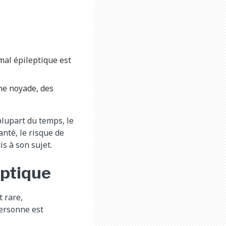
 mal épileptique est
une noyade, des
 plupart du temps, le
anté, le risque de
is à son sujet.
eptique
t rare,
personne est