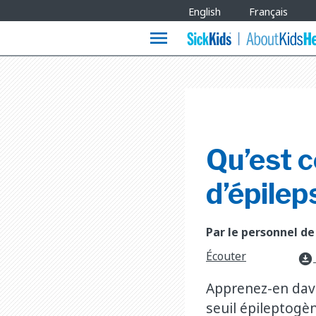
Site
English
Français
Languages
menu
Qu’est c
d’épilep
Par le personnel de
Écouter
download_for_offline
Apprenez-en dava
seuil épileptogè