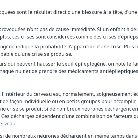
oquées sont le résultat direct d’une blessure à la tête, d’une
provoquées n’ont pas de cause immédiate. Si un enfant a de
lus, ces crises sont considérées comme des crises d’épileps
ogène indique la probabilité d’apparition d’une crise. Plus le
obable qu’une crise se produise.
urs qui peuvent hausser le seuil épileptogène, on note le fa
haque nuit et de prendre des médicaments antiépileptiques
e à l’intérieur du cerveau est, normalement, soigneusement éq
de façon individuelle ou en petits groupes pour accomplir 
. Une crise se produit si de nombreux neurones déchargent 
. Ces décharges dépendent d’une combinaison de facteurs qu
erveau.
t si de nombreux neurones déchargent en même temps dans