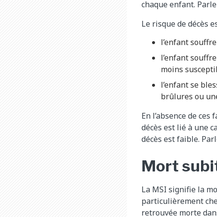
chaque enfant. Parle
Le risque de décès es
l’enfant souffr
l’enfant souffr
moins susceptib
l’enfant se ble
brûlures ou une
En l’absence de ces f
décès est lié à une c
décès est faible. Par
Mort subit
La MSI signifie la m
particulièrement chez
retrouvée morte dans