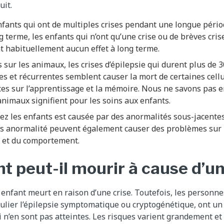
uit.
nfants qui ont de multiples crises pendant une longue pério
ng terme, les enfants qui n’ont qu’une crise ou de brèves cris
t habituellement aucun effet à long terme.
 sur les animaux, les crises d’épilepsie qui durent plus de 3
es et récurrentes semblent causer la mort de certaines cell
es sur l’apprentissage et la mémoire. Nous ne savons pas e
animaux signifient pour les soins aux enfants.
chez les enfants est causée par des anormalités sous-jacentes
s anormalité peuvent également causer des problèmes sur 
e et du comportement.
t peut-il mourir à cause d’un
n enfant meurt en raison d’une crise. Toutefois, les personne
iculier l’épilepsie symptomatique ou cryptogénétique, ont un
i n’en sont pas atteintes. Les risques varient grandement e