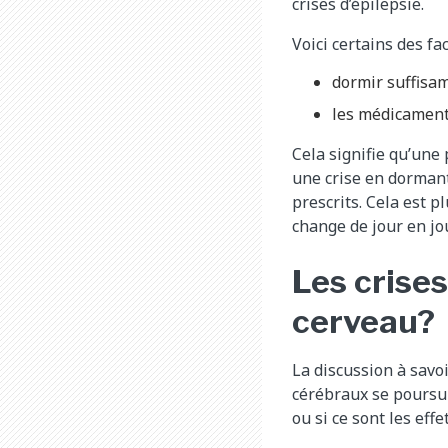
crises d’épilepsie.
Voici certains des fa
dormir suffisa
les médicaments
Cela signifie qu’une
une crise en dorman
prescrits. Cela est p
change de jour en jour
Les crise
cerveau?
La discussion à savo
cérébraux se poursui
ou si ce sont les ef