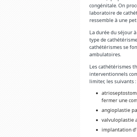
congénitale. On proc
laboratoire de cathé
ressemble à une peti
La durée du séjour à 
type de cathétérism
cathétérismes se fon
ambulatoires.
Les cathétérismes t
interventionnels com
limiter, les suivants :
atrioseptostomi
fermer une com
angioplastie par
valvuloplastie 
implantation d’