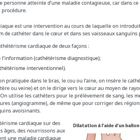
e personne atteinte d’une maladie contagieuse, car dans ce 
a procédure.
iaque est une intervention au cours de laquelle on introdui
m de cathéter dans le cœur et dans ses vaisseaux sanguins 
cathétérisme cardiaque de deux façons :
 l’information (cathétérisme diagnostique);
athétérisme interventionnel).
on pratiquée dans le bras, le cou ou l’aine, on insère le cat
tère ou veine) et on le dirige vers le cœur au moyen de rayo
. On utilise les cathéters pour le prélèvement de sang, les 
intures (angiogramme), de même que pour corriger des régio
guins avoisinants.
térisme cardiaque sur des
Dilatation à l'aide d'un ballon
s âges, des nourrissons aux
ent une maladie cardiaque