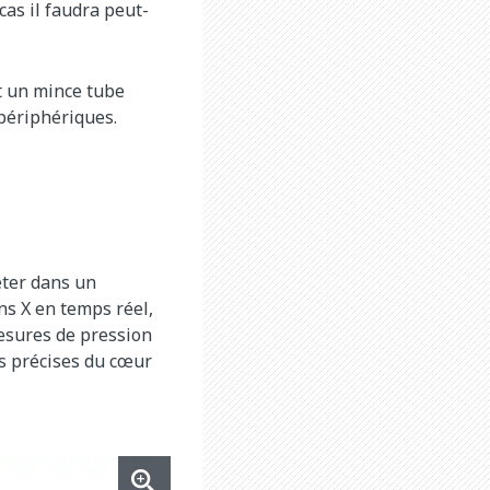
cas il faudra peut-
t un mince tube
périphériques.
héter dans un
ns X en temps réel,
mesures de pression
ns précises du cœur