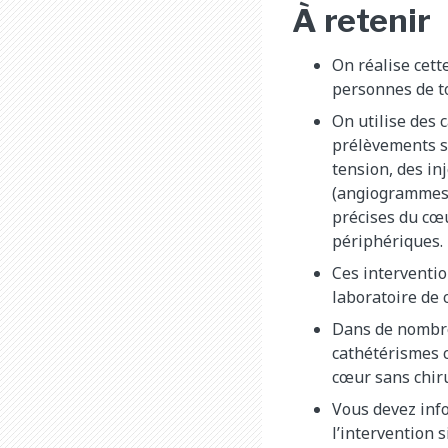
À retenir
On réalise cett
personnes de t
On utilise des 
prélèvements s
tension, des in
(angiogrammes)
précises du cœ
périphériques.
Ces interventio
laboratoire de 
Dans de nombre
cathétérismes 
cœur sans chiru
Vous devez info
l’intervention s