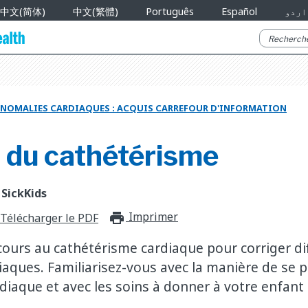
中文(简体)
中文(繁體)
Português
Español
اردو
NOMALIES CARDIAQUES : ACQUIS CARREFOUR D'INFORMATION
t du cathétérisme
 SickKids
Imprimer
print_for_offli
Télécharger le PDF
cours au cathétérisme cardiaque pour corriger di
iaques. Familiarisez-vous avec la manière de se 
diaque et avec les soins à donner à votre enfant 