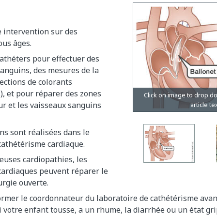
e intervention sur des
ous âges.
cathéters pour effectuer des
anguins, des mesures de la
jections de colorants
, et pour réparer des zones
ur et les vaisseaux sanguins
ns sont réalisées dans le
cathétérisme cardiaque.
uses cardiopathies, les
cardiaques peuvent réparer le
rgie ouverte.
rmer le coordonnateur du laboratoire de cathétérisme avant
i votre enfant tousse, a un rhume, la diarrhée ou un état grip