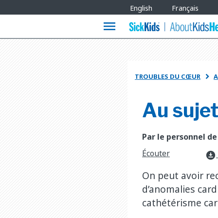
Site
English
Français
Languages
menu
TROUBLES DU CŒUR
A

Au suje
Par le personnel de
Écouter
download_for_offline
On peut avoir re
d’anomalies card
cathétérisme car