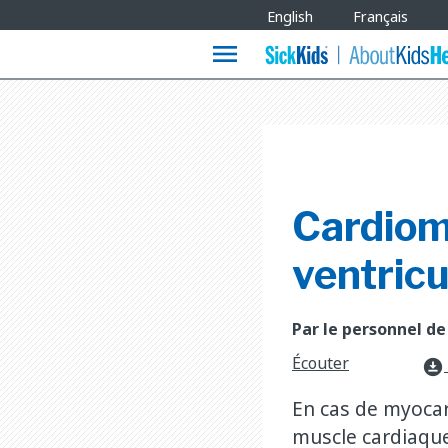
Site
English
Français
Languages
menu
Cardiom
ventricu
Par le personnel de
Écouter
download_for_offline
En cas de myocar
muscle cardiaque