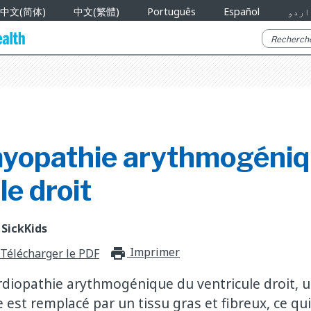
中文(简体)
中文(繁體)
Português
Español
اردو
yopathie arythmogéniq
le droit
 SickKids
Imprimer
print_for_offli
Télécharger le PDF
diopathie arythmogénique du ventricule droit, u
 est remplacé par un tissu gras et fibreux, ce qu