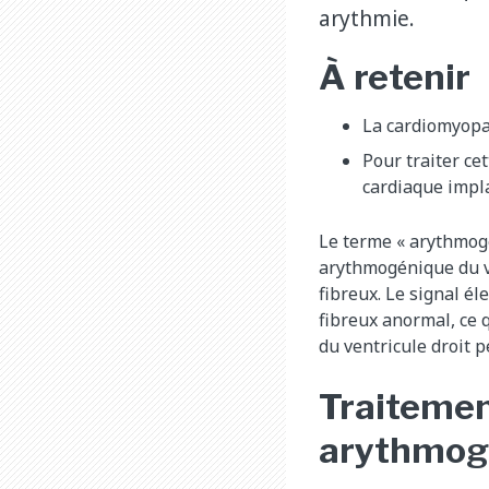
arythmie.
À retenir
La cardiomyopa
Pour traiter ce
cardiaque impla
Le terme « arythmogé
arythmogénique du ve
fibreux. Le signal é
fibreux anormal, ce 
du ventricule droit p
Traitemen
arythmogé