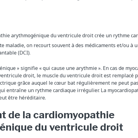
thie arythmogénique du ventricule droit crée un rythme ca
tte maladie, on recourt souvent à des médicaments et/ou à u
ntable (DCI).
nique » signifie « qui cause une arythmie ». En cas de myo
ntricule droit, le muscle du ventricule droit est remplacé p
lectrique grâce auquel le cœur bat régulièrement ne peut pas
qui entraîne un rythme cardiaque irrégulier. La myocardio
eut être héréditaire.
t de la cardiomyopathie
nique du ventricule droit