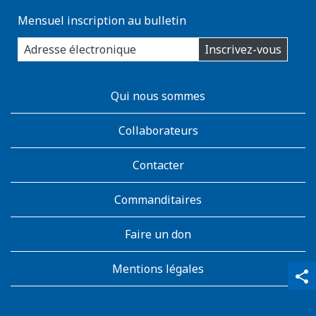
Mensuel inscription au bulletin
enter
Inscrivez-vous
you
email
address:
AboutKidsHealth
Qui nous sommes
Learn
More
Collaborateurs
Contacter
Commanditaires
Faire un don
Mentions légales
qr_code_scanner
content_copy
share