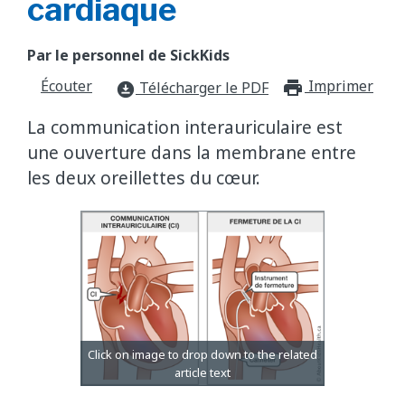
cardiaque
Par le personnel de SickKids
Écouter
Imprimer
print_f
Télécharger le PDF
download_for_offline
La communication interauriculaire est
une ouverture dans la membrane entre
les deux oreillettes du cœur.