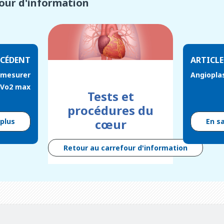
four d'information
ÉCÉDENT
ARTICLE
r mesurer
Angioplas
 Vo2 max
Tests et
procédures du
cœur
 plus
En s
Retour au carrefour d'information