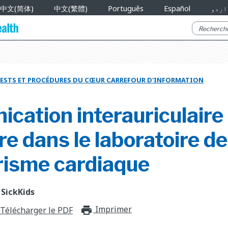
中文(简体)
中文(繁體)
Português
Español
اردو
ESTS ET PROCÉDURES DU CŒUR CARREFOUR D'INFORMATION
ation interauriculaire 
e dans le laboratoire de
risme cardiaque
 SickKids
Imprimer
print_for_offli
Télécharger le PDF