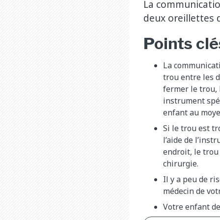
La communication
deux oreillettes 
Points clé
La communicati
trou entre les 
fermer le trou,
instrument spéc
enfant au moye
Si le trou est 
l’aide de l’inst
endroit, le trou
chirurgie.
Il y a peu de r
médecin de votr
Votre enfant de