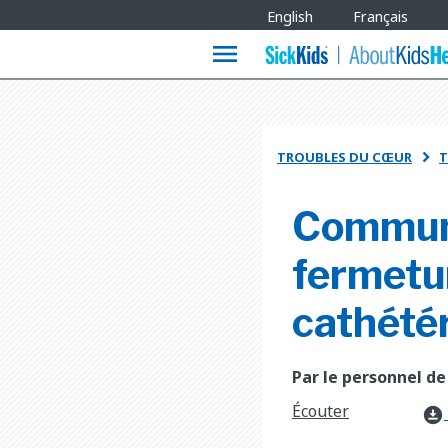
Site
English
Français
Languages
menu
TROUBLES DU CŒUR
T

Communic
fermetur
cathété
Par le personnel de
Écouter
download_for_offline