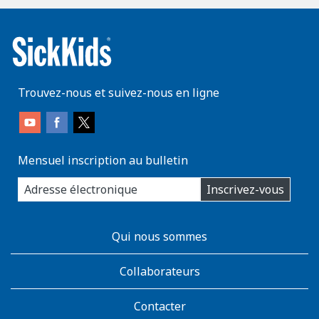
Trouvez-nous et suivez-nous en ligne
Mensuel inscription au bulletin
enter
Inscrivez-vous
you
email
address:
AboutKidsHealth
Qui nous sommes
Learn
More
Collaborateurs
Contacter