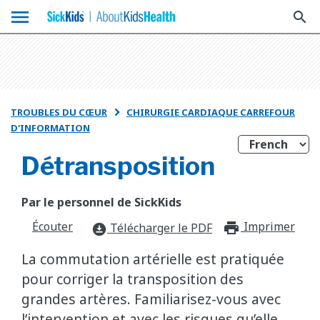
menu
search
TROUBLES DU CŒUR
CHIRURGIE CARDIAQUE CARREFOUR

D'INFORMATION
Détransposition
Par le personnel de SickKids
Écouter
Imprimer
print_f
Télécharger le PDF
download_for_offline
La commutation artérielle est pratiquée
pour corriger la transposition des
grandes artères. Familiarisez-vous avec
l’intervention et avec les risques qu’elle