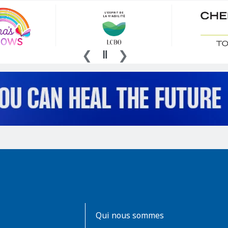
AboutKidsHealth
Qui nous sommes
Learn