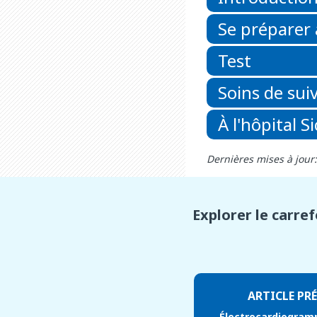
Se préparer 
Test
Soins de suiv
À l'hôpital S
Dernières mises à jour
Explorer le carre
ARTICLE PR
Électrocardiogram