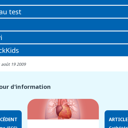
au test
i
ickKids
: août 19 2009
four d'information
ÉCÉDENT
ARTICLE
me (ECG)
Cathétér