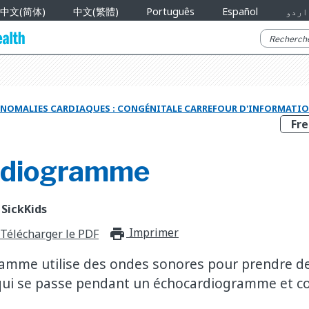
中文(简体)
中文(繁體)
Português
Español
اردو
NOMALIES CARDIAQUES : CONGÉNITALE CARREFOUR D'INFORMATI
rdiogramme
 SickKids
Imprimer
print_for_offli
Télécharger le PDF
amme utilise des ondes sonores pour prendre d
 qui se passe pendant un échocardiogramme et 