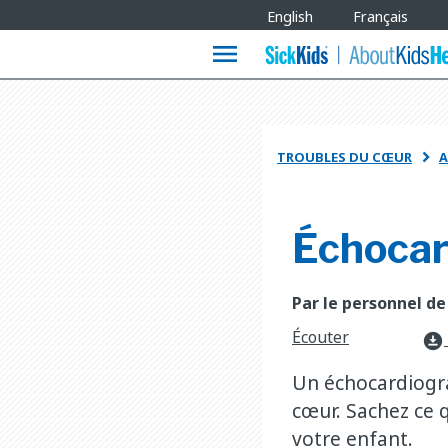
Site
English
Français
Languages
menu
TROUBLES DU CŒUR
A

Échoca
Par le personnel de
Écouter
download_for_offline
Un échocardiogr
cœur. Sachez ce
votre enfant.