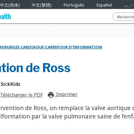
中文(简体)
中文(繁體)
Português
Español
اردو
HIRURGIE CARDIAQUE CARREFOUR D'INFORMATION
ntion de Ross
 SickKids
Imprimer
print_for_offli
Télécharger le PDF
ervention de Ross, on remplace la valve aortique d
formation par la valve pulmonaire saine de l’enf