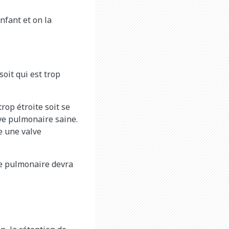
nfant et on la
oit qui est trop
rop étroite soit se
lve pulmonaire saine.
e une valve
lve pulmonaire devra