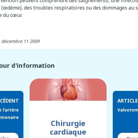
ervention peuvent comprendre des saignements, une infectio
re (œdème), des troubles respiratoires ou des dommages au 
e du cœur.
r: décembre 11 2009
four d'information
ÉCÉDENT
ARTICLE
 l’artère
Valvotom
lmonaire
Chirurgie
cardiaque