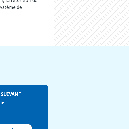
n, la rétention de
système de
 SUIVANT
ie