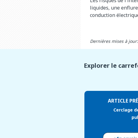
Les risques de l'int
liquides, une enflu
conduction électriqu
Dernières mises à jou
Explorer le carre
ARTICLE PR
Cerclage de
pu