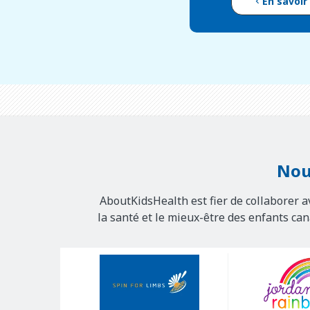
En savoir
Nou
AboutKidsHealth est fier de collaborer a
la santé et le mieux-être des enfants ca
Our
Sponsors