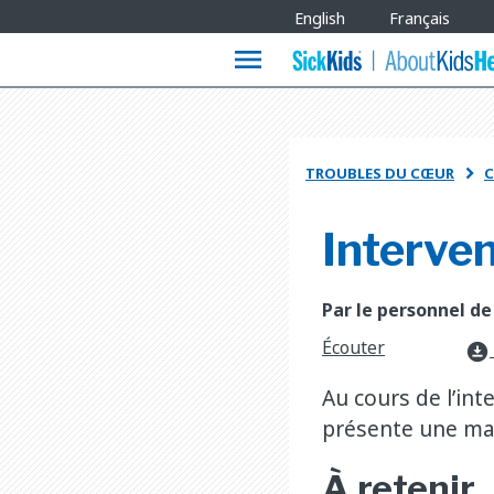
Site
English
Français
Languages
menu
TROUBLES DU CŒUR
C

Interve
Par le personnel de
Écouter
download_for_offline
Au cours de l’int
présente une mal
À retenir