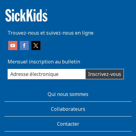
Trouvez-nous et suivez-nous en ligne
Mensuel inscription au bulletin
enter
Inscrivez-vous
you
email
address:
AboutKidsHealth
Qui nous sommes
Learn
More
Collaborateurs
Contacter