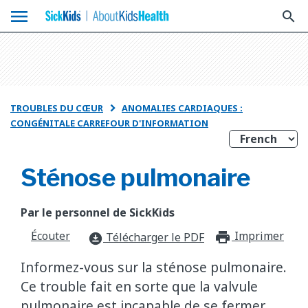
menu
search
TROUBLES DU CŒUR
ANOMALIES CARDIAQUES :

CONGÉNITALE CARREFOUR D'INFORMATION
Sténose pulmonaire
Par le personnel de SickKids
Écouter
Imprimer
print_f
Télécharger le PDF
download_for_offline
Informez-vous sur la sténose pulmonaire.
Ce trouble fait en sorte que la valvule
pulmonaire est incapable de se fermer