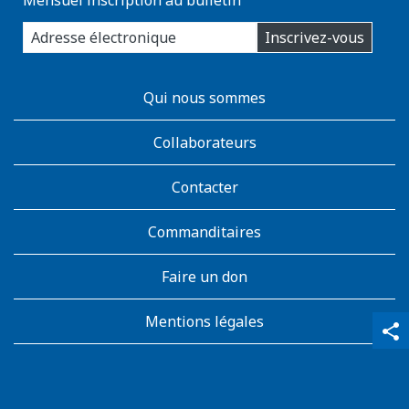
enter
Inscrivez-vous
you
email
address:
AboutKidsHealth
Qui nous sommes
Learn
More
Collaborateurs
Contacter
Commanditaires
Faire un don
Mentions légales
qr_code_scanner
content_copy
share