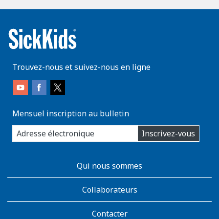
Trouvez-nous et suivez-nous en ligne
Mensuel inscription au bulletin
enter
Inscrivez-vous
you
email
address:
AboutKidsHealth
Qui nous sommes
Learn
More
Collaborateurs
Contacter