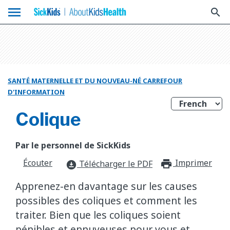
menu
search
SANTÉ MATERNELLE ET DU NOUVEAU-NÉ CARREFOUR
D'INFORMATION
Colique
Par le personnel de SickKids
Écouter
Imprimer
print_f
Télécharger le PDF
download_for_offline
Apprenez-en davantage sur les causes
possibles des coliques et comment les
traiter. Bien que les coliques soient
pénibles et ennuyeuses pour vous et