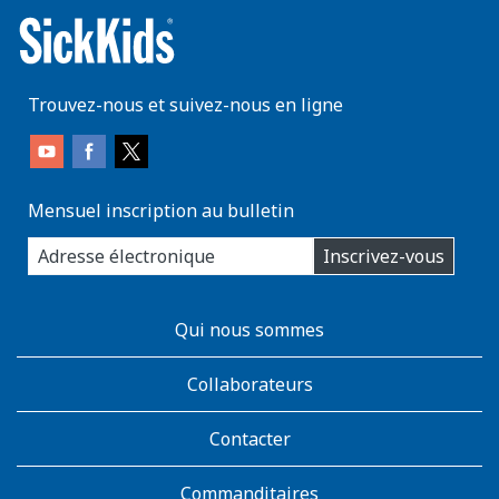
Trouvez-nous et suivez-nous en ligne
Mensuel inscription au bulletin
enter
Inscrivez-vous
you
email
address:
AboutKidsHealth
Qui nous sommes
Learn
More
Collaborateurs
Contacter
Commanditaires