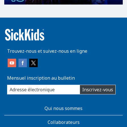
Trouvez-nous et suivez-nous en ligne
Mensuel inscription au bulletin
enter
Inscrivez-vous
you
email
address:
AboutKidsHealth
Qui nous sommes
Learn
More
Collaborateurs