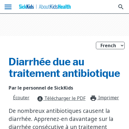
menu
search
Diarrhée due au
traitement antibiotique
Par le personnel de SickKids
Écouter
Imprimer
print_f
Télécharger le PDF
download_for_offline
De nombreux antibiotiques causent la
diarrhée. Apprenez-en davantage sur la
diarrhée consécutive à un traitement