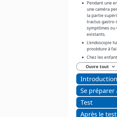
Pendant une en
une caméra per
la partie supér
tractus gastro-
symptômes ou v
existants.
L’endoscopie h
procédure à fai
Chez les enfant
Ouvre tout
Introductio
Se préparer 
Test
Après le test