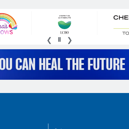
AboutKidsHealth