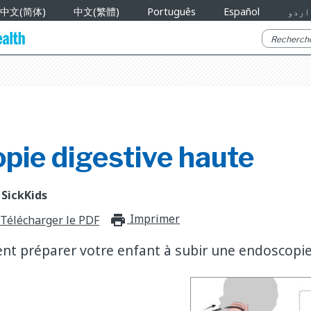
中文(简体)
中文(繁體)
Português
Español
اردو
pie digestive haute
 SickKids
Imprimer
print_for_offli
Télécharger le PDF
 préparer votre enfant à subir une endoscopie 