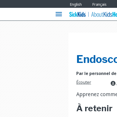
Site
English
Français
Languages
menu
Endosco
Par le personnel de
Écouter
download_for_offline
Apprenez comment
À retenir