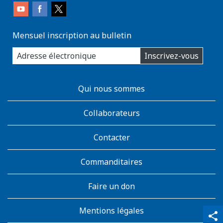
Mensuel inscription au bulletin
enter
Inscrivez-vous
you
email
address:
AboutKidsHealth
Qui nous sommes
Learn
More
Collaborateurs
Contacter
Commanditaires
Faire un don
Mentions légales
qr_code_scanner
content_copy
share