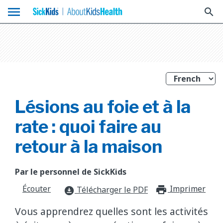
menu
search
Lésions au foie et à la
rate : quoi faire au
retour à la maison
Par le personnel de SickKids
Écouter
Imprimer
print_f
Télécharger le PDF
download_for_offline
Vous apprendrez quelles sont les activités