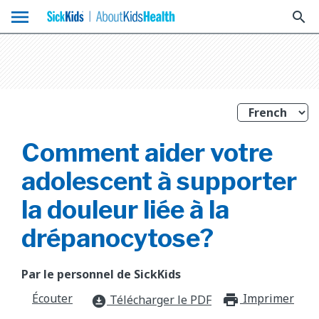
menu
search
Comment aider votre
adolescent à supporter
la douleur liée à la
drépanocytose?
Par le personnel de SickKids
Écouter
Imprimer
print_f
Télécharger le PDF
download_for_offline