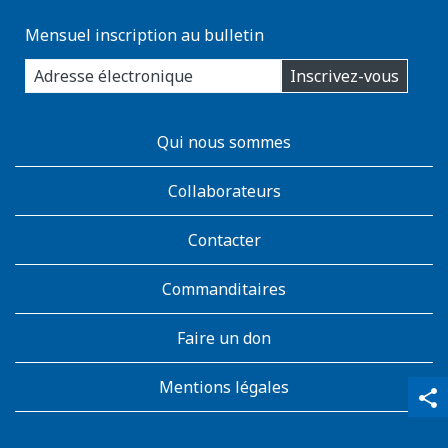
Mensuel inscription au bulletin
enter
Inscrivez-vous
you
email
address:
AboutKidsHealth
Qui nous sommes
Learn
More
Collaborateurs
Contacter
Commanditaires
Faire un don
Mentions légales
qr_code_scanner
content_copy
share