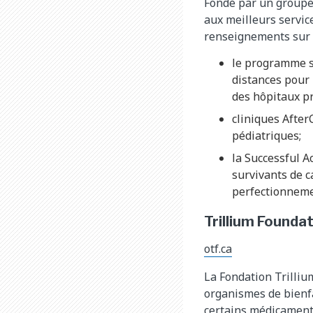
Fondé par un groupe 
aux meilleurs service
renseignements sur 
le programme sa
distances pour r
des hôpitaux pr
cliniques After
pédiatriques;
la Successful A
survivants de c
perfectionnemen
Trillium Founda
otf.ca
La Fondation Trilliu
organismes de bienfa
certains médicaments