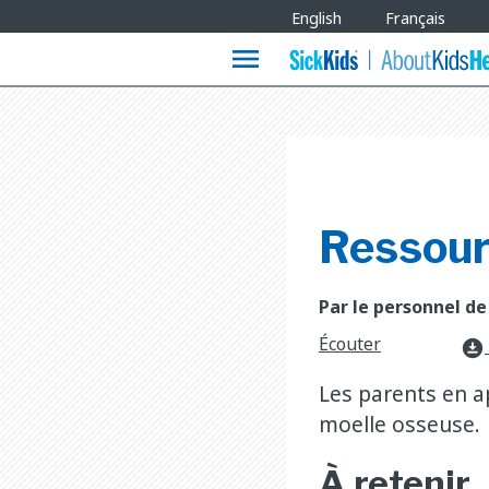
Site
English
Français
Languages
menu
Ressourc
Par le personnel de
Écouter
download_for_offline
Les parents en a
moelle osseuse.
À retenir