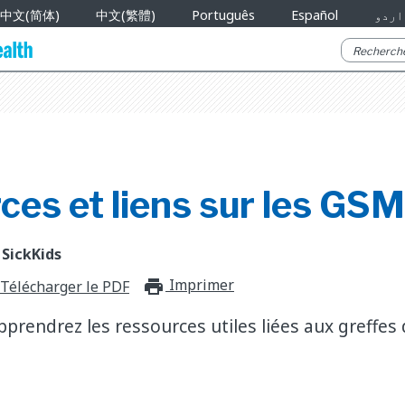
中文(简体)
中文(繁體)
Português
Español
اردو
es et liens sur les GSM
 SickKids
Imprimer
print_for_offli
Télécharger le PDF
pprendrez les ressources utiles liées aux greffes