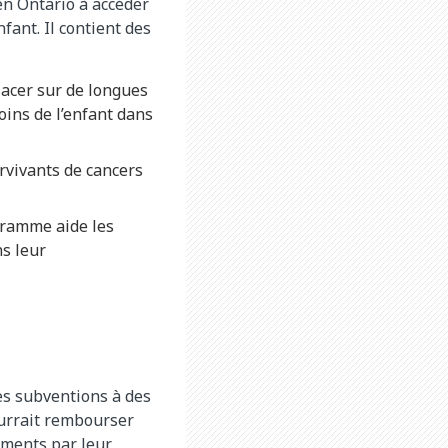
en Ontario à accéder
fant. Il contient des
lacer sur de longues
soins de l’enfant dans
urvivants de cancers
ogramme aide les
ns leur
es subventions à des
ourrait rembourser
ements par leur