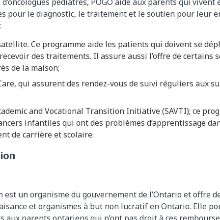
d’oncologues pédiatres, POGO aide aux parents qui vivent 
s pour le diagnostic, le traitement et le soutien pour leur en
:
tellite. Ce programme aide les patients qui doivent se dép
ecevoir des traitements. Il assure aussi l’offre de certains 
ès de la maison;
Care, qui assurent des rendez-vous de suivi réguliers aux s
cademic and Vocational Transition Initiative (SAVTI); ce pr
ancers infantiles qui ont des problèmes d’apprentissage da
t de carrière et scolaire.
tion
m est un organisme du gouvernement de l’Ontario et offre d
isance et organismes à but non lucratif en Ontario. Elle p
 aux parents ontariens qui n’ont pas droit à ces rembours