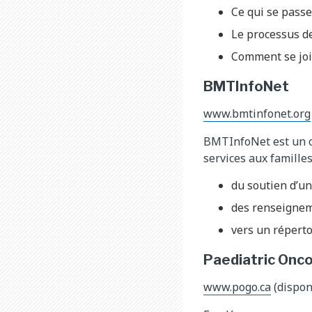
Ce qui se pass
Le processus d
Comment se joi
BMTInfoNet
www.bmtinfonet.org
BMTInfoNet est un or
services aux familles
du soutien d’un
des renseigneme
vers un réperto
Paediatric Onc
www.pogo.ca
(dispon