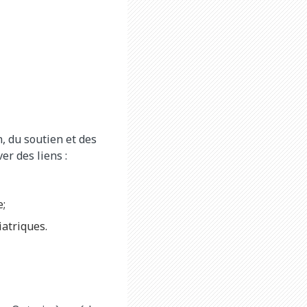
, du soutien et des
er des liens :
e;
iatriques.