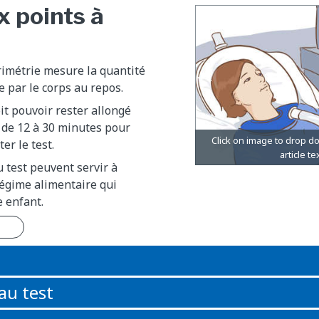
x points à
rimétrie mesure la quantité
e par le corps au repos.
it pouvoir rester allongé
 de 12 à 30 minutes pour
er le test.
u test peuvent servir à
régime alimentaire qui
e enfant.
n
au test