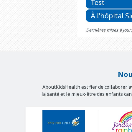
Test
À l'hôpital S
Dernières mises à jou
Nou
AboutKidsHealth est fier de collaborer a
la santé et le mieux-être des enfants ca
Our
Sponsors