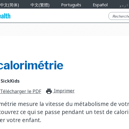
中文(简体)
中文(繁體)
Português
Español
اردو
calorimétrie
 SickKids
Imprimer
print_for_offli
Télécharger le PDF
imétrie mesure la vitesse du métabolisme de votre
couvrez ce qui se passe pendant un test de calori
r votre enfant.