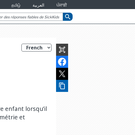
தமிழ்
العربية
ਪੰਜਾਬੀ
search
qr_code_scanner
content_copy
ne
 enfant lorsqu’il
métrie et