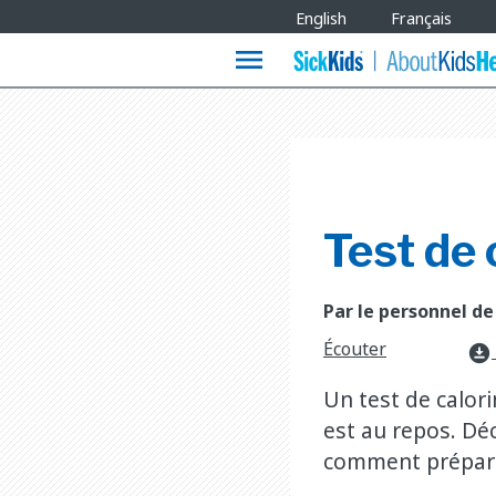
Site
English
Français
Languages
menu
Test de 
Par le personnel de
Écouter
download_for_offline
Un test de calor
est au repos. Dé
comment prépare