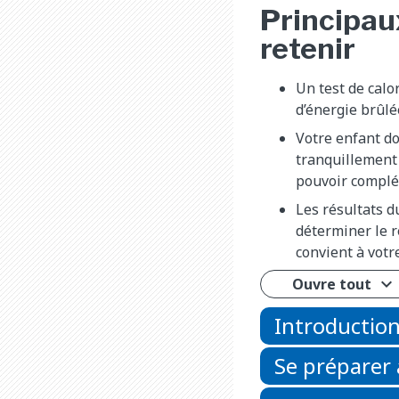
Principau
retenir
Un test de calo
d’énergie brûlé
Votre enfant do
tranquillement
pouvoir complét
Les résultats d
déterminer le 
convient à votr
Ouvre tout
Introductio
Se préparer 