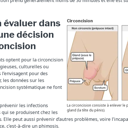
ntion prend généralement moins de 30 minutes et elle est s
à évaluer dans
Circoncision
’une décision
concision
ts optent pour la circoncision
gieuses, culturelles ou
s l’envisagent pour des
, les données sur les
oncision systématique ne font
prévenir les infections
La circoncision consiste à enlever le
gland (la tête du pénis).
s qui se produisent chez les
. Elle peut aussi prévenir d’autres problèmes, voire l’incapa
ce, c'est-à-dire un
phimosis
.