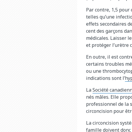
Par contre, 1,5 pour
telles qu’une infect
effets secondaires d
cent des garçons dans
médicales. Laisser le
et protéger l’urètre 
En outre, il est con
certains troubles mé
ou une thrombocytopé
indications sont l’
hy
La
Société canadienn
nés mâles. Elle prop
professionnel de la 
circoncision pour êtr
La circoncision systé
famille doivent donc 