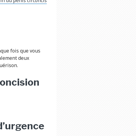
n du pénis circoncis
que fois que vous
malement deux
uérison.
concision
d’urgence