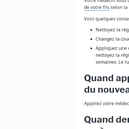
Votre médecin vous d
de votre fils​
selon la 
Voici quelques consei
Nettoyez la rég
Changez la couc
Appliquez une 
nettoyez la rég
semaines. Le lu
Quand app
du nouve
Appelez votre médecin
Quand de