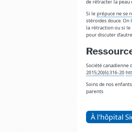
de rétracter la peau
Si le
prépuce ne se r
stéroïdes douce. On 
la rétraction ou si 
pour discuter d’autre
Ressourc
Société canadienne d
2015;20(6):316-20
ht
Soins de nos enfants
parents
À l'hôpital S