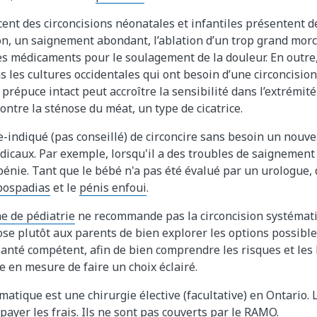
 cent des circoncisions néonatales et infantiles présentent d
ion, un saignement abondant, l’ablation d’un trop grand mor
es médicaments pour le soulagement de la douleur. En outre, 
 les cultures occidentales qui ont besoin d’une circoncision
 prépuce intact peut accroître la sensibilité dans l’extrémi
contre la sténose du méat, un type de cicatrice.
tre-indiqué (pas conseillé) de circoncire sans besoin un nou
dicaux. Par exemple, lorsqu'il a des troubles de saignement
nie. Tant que le bébé n'a pas été évalué par un urologue, 
pospadias
et le
pénis enfoui
.
e de pédiatrie
ne recommande pas la circoncision systémat
ose plutôt aux parents de bien explorer les options possibl
santé compétent, afin de bien comprendre les risques et les 
e en mesure de faire un choix éclairé.
matique est une chirurgie élective (facultative) en Ontario. 
payer les frais. Ils ne sont pas couverts par le RAMO.