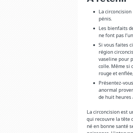
La circoncision
pénis.
Les bienfaits d
ne font pas l’u
Si vous faites c
région circonci
vaseline pour p
colle. Même si 
rouge et enflée,
Présentez-vous 
anormal provenan
de huit heures 
La circoncision est u
qui recouvre la tête 
né en bonne santé se