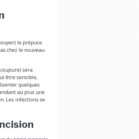
un
(couper) le prépuce.
pas chez le nouveau-
 (coupure) sera
ut être sensible,
résenter quelques
 pendant au plus une
on. Les infections se
oncision