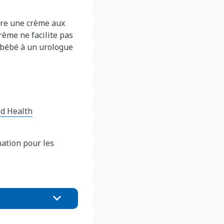
rire une crème aux
rème ne facilite pas
e bébé à un urologue
ld Health
mation pour les