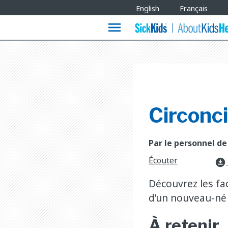
Site
English
Français
Languages
menu
Circonc
Par le personnel de
Écouter
download_for_offline
Découvrez les fac
d’un nouveau-né e
À retenir