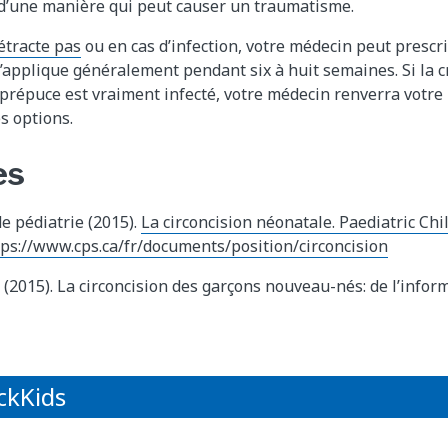
 d’une manière qui peut causer un traumatisme.
étracte pas
ou en cas d’infection, votre médecin peut presc
l’applique généralement pendant six à huit semaines. Si la c
le prépuce est vraiment infecté, votre médecin renverra votr
s options.
es
e pédiatrie (2015).
La circoncision néonatale. Paediatric Chi
tps://www.cps.ca/fr/documents/position/circoncision
 (2015). La circoncision des garçons nouveau-nés: de l’infor
ickKids