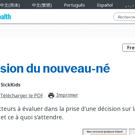
中文(简体)
中文(繁體)
Português
Español
اردو
ision du nouveau-né
 SickKids
Imprimer
print_for_offli
Télécharger le PDF
teurs à évaluer dans la prise d'une décision sur l
t ce à quoi s’attendre.