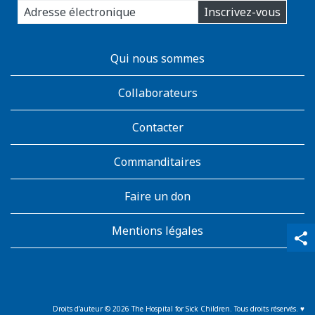
Inscrivez-vous
you
email
address:
AboutKidsHealth
Qui nous sommes
Learn
More
Collaborateurs
Contacter
Commanditaires
Faire un don
Mentions légales
qr_code_scanner
content_copy
share
Droits d’auteur ©
2026
The Hospital for Sick Children. Tous droits réservés. ♥