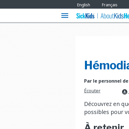
Site
English
Français
Languages
menu
Hémodia
Par le personnel de
Écouter
download_for_offline
Découvrez en quo
possibles pour v
À retenir