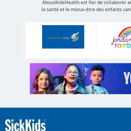
AboutKidsHealth est fier de collaborer a
la santé et le mieux-être des enfants ca
Our
Sponsors