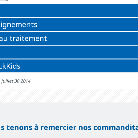
n
eignements
 au traitement
ickKids
 juillet 30 2014
s tenons à remercier nos commandita