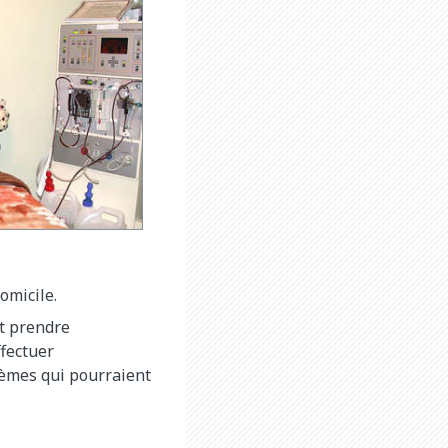
omicile.
t prendre
ffectuer
lèmes qui pourraient