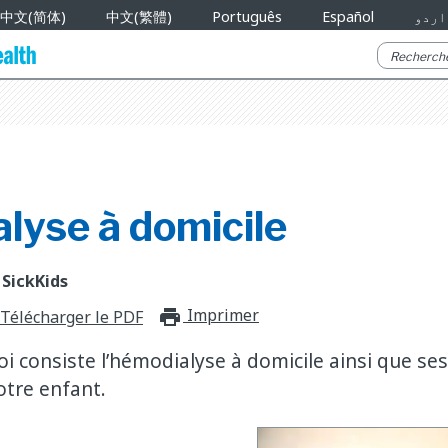
中文(简体)
中文(繁體)
Português
Español
اردو
lyse à domicile
 SickKids
Imprimer
print_for_offli
Télécharger le PDF
i consiste l’hémodialyse à domicile ainsi que se
otre enfant.