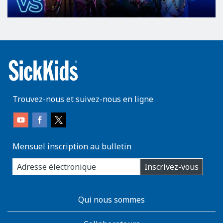
Trouvez-nous et suivez-nous en ligne
Mensuel inscription au bulletin
enter
Inscrivez-vous
you
email
address:
AboutKidsHealth
Qui nous sommes
Learn
More