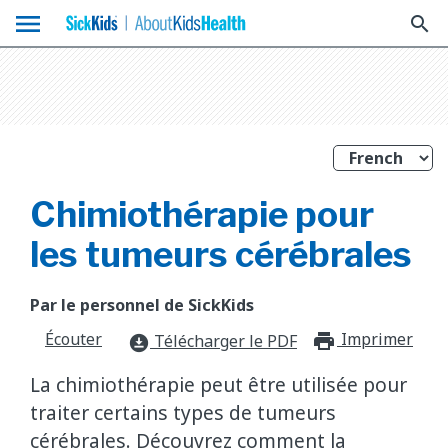
menu
search
Chimiothérapie pour
les tumeurs cérébrales
Par le personnel de SickKids
Écouter
Imprimer
print_f
Télécharger le PDF
download_for_offline
La chimiothérapie peut être utilisée pour
traiter certains types de tumeurs
cérébrales. Découvrez comment la