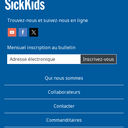
Trouvez-nous et suivez-nous en ligne
Mensuel inscription au bulletin
enter
Inscrivez-vous
you
email
address:
AboutKidsHealth
Qui nous sommes
Learn
More
Collaborateurs
Contacter
Commanditaires