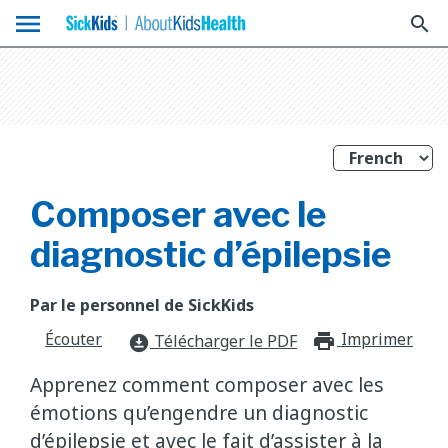
menu
search
Composer avec le
diagnostic d’épilepsie
Par le personnel de SickKids
Écouter
Imprimer
print_f
Télécharger le PDF
download_for_offline
Apprenez comment composer avec les
émotions qu’engendre un diagnostic
d’épilepsie et avec le fait d’assister à la