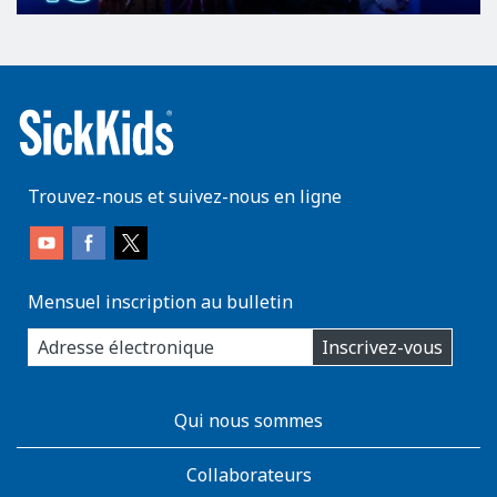
Trouvez-nous et suivez-nous en ligne
Mensuel inscription au bulletin
enter
Inscrivez-vous
you
email
address:
AboutKidsHealth
Qui nous sommes
Learn
More
Collaborateurs