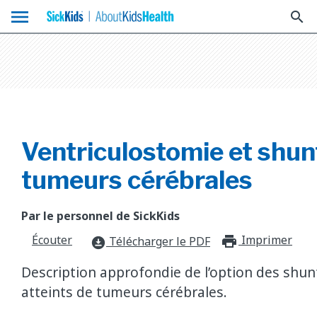
menu
search
Ventriculostomie et shun
tumeurs cérébrales
Par le personnel de SickKids
Écouter
Imprimer
print_f
Télécharger le PDF
download_for_offline
Description approfondie de l’option des shun
atteints de tumeurs cérébrales.