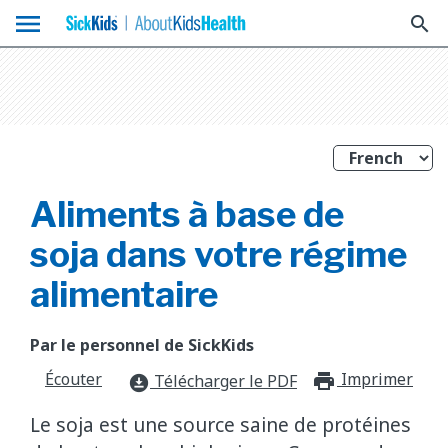
menu
search
Aliments à base de
soja dans votre régime
alimentaire
Par le personnel de SickKids
Écouter
Imprimer
print_f
Télécharger le PDF
download_for_offline
Le soja est une source saine de protéines