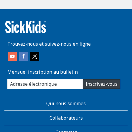
Trouvez-nous et suivez-nous en ligne
Mensuel inscription au bulletin
enter
Inscrivez-vous
you
email
address:
AboutKidsHealth
Qui nous sommes
Learn
More
Collaborateurs