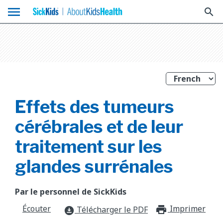
menu
search
Effets des tumeurs
cérébrales et de leur
traitement sur les
glandes surrénales
Par le personnel de SickKids
Écouter
Imprimer
print_f
Télécharger le PDF
download_for_offline