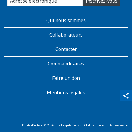
Inscrivez-vous
you
email
address:
AboutKidsHealth
Qui nous sommes
Learn
More
Collaborateurs
Contacter
Commanditaires
Faire un don
Mentions légales
qr_code_scanner
content_copy
share
Droits d’auteur ©
2026
The Hospital for Sick Children. Tous droits réservés. ♥