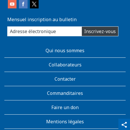
Mensuel inscription au bulletin
enter
Inscrivez-vous
you
email
address:
AboutKidsHealth
Qui nous sommes
Learn
More
Collaborateurs
Contacter
Commanditaires
Faire un don
Mentions légales
qr_code_scanner
content_copy
share