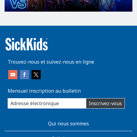
Trouvez-nous et suivez-nous en ligne
Mensuel inscription au bulletin
enter
Inscrivez-vous
you
email
address:
AboutKidsHealth
Qui nous sommes
Learn
More