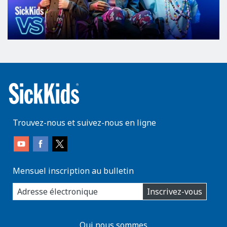
Trouvez-nous et suivez-nous en ligne
Mensuel inscription au bulletin
enter
Inscrivez-vous
you
email
address:
AboutKidsHealth
Qui nous sommes