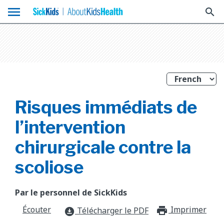
menu
search
Risques immédiats de
l’intervention
chirurgicale contre la
scoliose
Par le personnel de SickKids
Écouter
Imprimer
print_f
Télécharger le PDF
download_for_offline