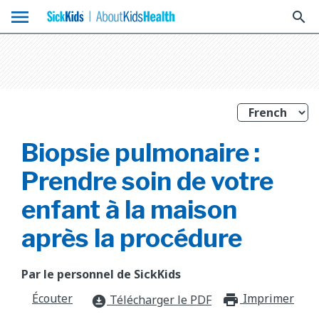
menu
search
Biopsie pulmonaire :
Prendre soin de votre
enfant à la maison
après la procédure
Par le personnel de SickKids
Écouter
Imprimer
print_f
Télécharger le PDF
download_for_offline