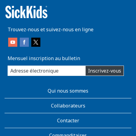
Trouvez-nous et suivez-nous en ligne
Mensuel inscription au bulletin
enter
Inscrivez-vous
you
email
address:
AboutKidsHealth
Qui nous sommes
Learn
More
Collaborateurs
Contacter
Commanditaires