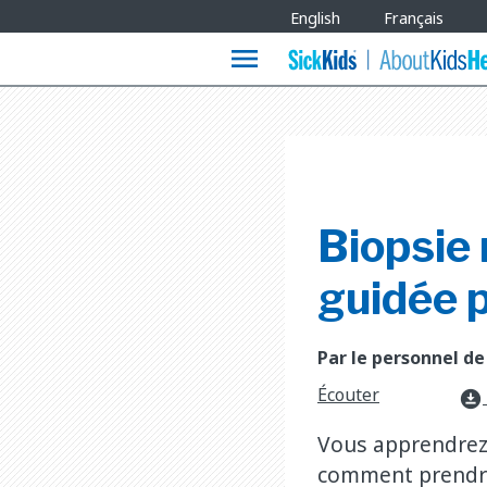
Site
English
Français
Languages
menu
Biopsie 
guidée p
Par le personnel de
Écouter
download_for_offline
Vous apprendrez 
comment prendre 