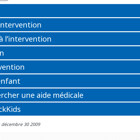
n
’intervention
à l’intervention
on
rvention
enfant
rcher une aide médicale
ickKids
r: décembre 30 2009