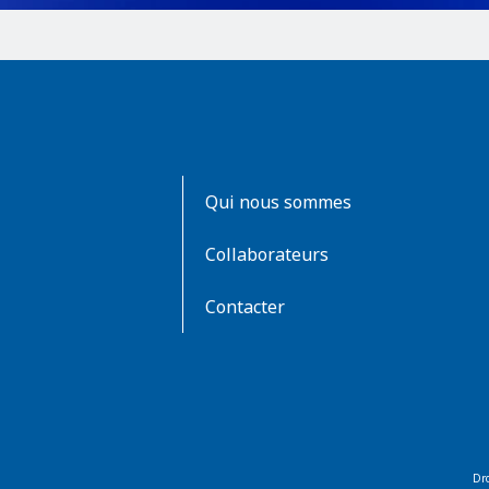
AboutKidsHealth
Qui nous sommes
Learn
More
Collaborateurs
Contacter
Dro