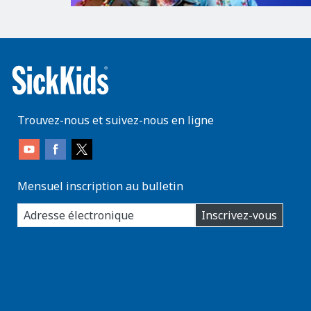
Trouvez-nous et suivez-nous en ligne
Mensuel inscription au bulletin
enter
Inscrivez-vous
you
email
address: