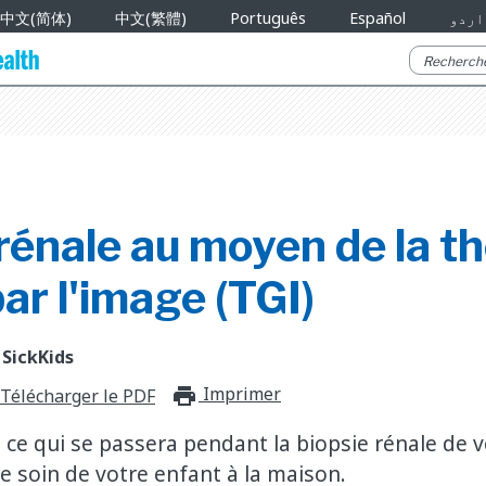
中文(简体)
中文(繁體)
Português
Español
اردو
rénale au moyen de la t
ar l'image (TGI)
 SickKids
Imprimer
print_for_offli
Télécharger le PDF
ce qui se passera pendant la biopsie rénale de v
soin de votre enfant à la maison.