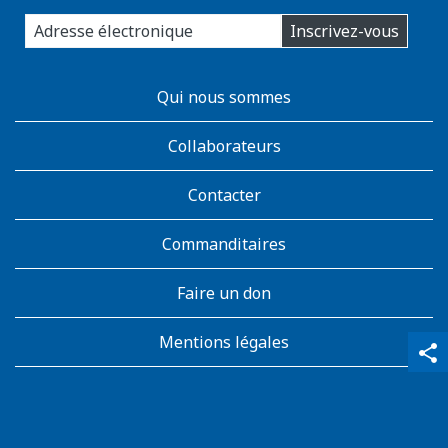
enter
Inscrivez-vous
you
email
address:
AboutKidsHealth
Qui nous sommes
Learn
More
Collaborateurs
Contacter
Commanditaires
Faire un don
Mentions légales
qr_code_scanner
content_copy
share