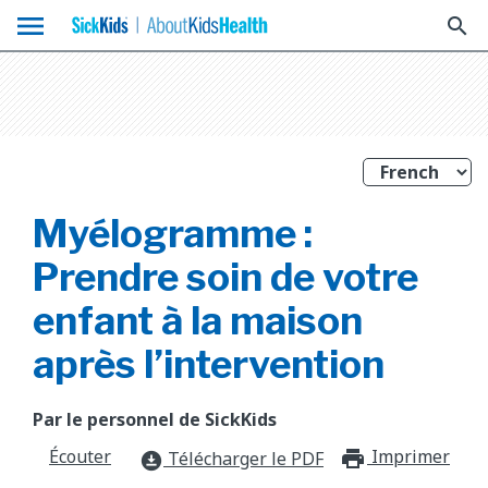
menu
search
Myélogramme :
Prendre soin de votre
enfant à la maison
après l’intervention
Par le personnel de SickKids
Écouter
Imprimer
print_f
Télécharger le PDF
download_for_offline