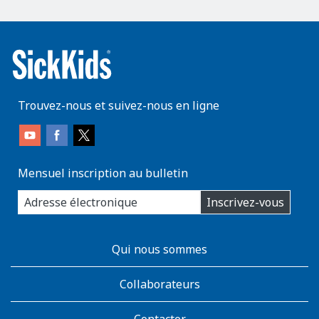
Trouvez-nous et suivez-nous en ligne
Mensuel inscription au bulletin
enter
Inscrivez-vous
you
email
address:
AboutKidsHealth
Qui nous sommes
Learn
More
Collaborateurs