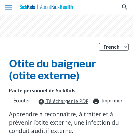
menu
search
Otite du baigneur
(otite externe)
Par le personnel de SickKids
Écouter
Imprimer
print_f
Télécharger le PDF
download_for_offline
Apprendre à reconnaître, à traiter et à
prévenir l’otite externe, une infection du
conduit auditif externe.