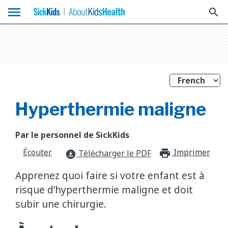
menu
search
Hyperthermie maligne
Par le personnel de SickKids
Écouter
Imprimer
print_f
Télécharger le PDF
download_for_offline
Apprenez quoi faire si votre enfant est à
risque d’hyperthermie maligne et doit
subir une chirurgie.