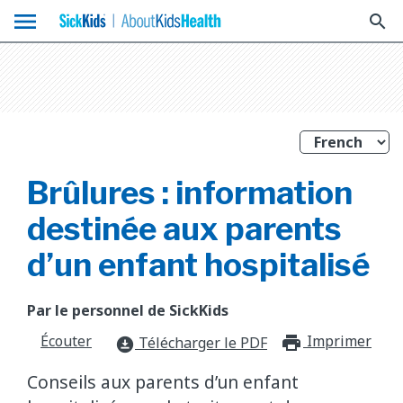
menu
search
Brûlures : information
destinée aux parents
d’un enfant hospitalisé
Par le personnel de SickKids
Écouter
Imprimer
print_f
Télécharger le PDF
download_for_offline
Conseils aux parents d’un enfant