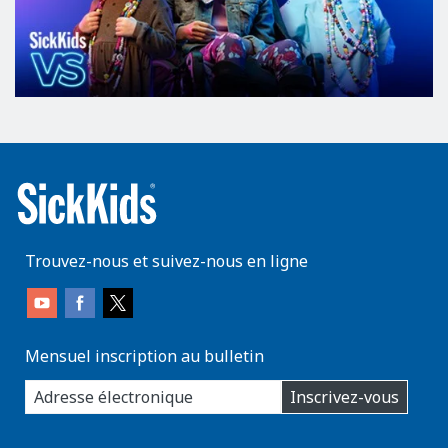
Trouvez-nous et suivez-nous en ligne
Mensuel inscription au bulletin
enter
Inscrivez-vous
you
email
address: