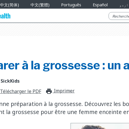
中文(简体)
中文(繁體)
Português
Español
اردو
rer à la grossesse : un 
 SickKids
Imprimer
print_for_offli
Télécharger le PDF
nne préparation à la grossesse. Découvrez les 
nt la grossesse pour être une femme enceinte e