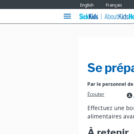
Site
English
Français
Languages
menu
Se prépa
Par le personnel de
Écouter
download_for_offline
Effectuez une bo
alimentaires ava
À retenir