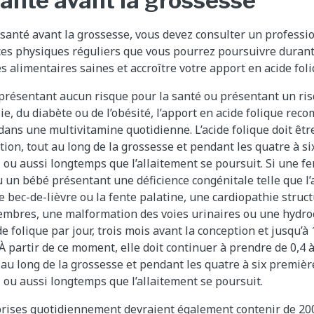
santé avant la grossesse
 santé avant la grossesse, vous devez consulter un professio
es physiques réguliers que vous pourrez poursuivre durant
s alimentaires saines et accroître votre apport en acide foli
présentant aucun risque pour la santé ou présentant un ris
sie, du diabète ou de l’obésité, l’apport en acide folique rec
 dans une multivitamine quotidienne. L’acide folique doit être
tion, tout au long de la grossesse et pendant les quatre à s
, ou aussi longtemps que l’allaitement se poursuit. Si une 
n bébé présentant une déficience congénitale telle que l’
 bec-de-lièvre ou la fente palatine, une cardiopathie struct
mbres, une malformation des voies urinaires ou une hydrocé
e folique par jour, trois mois avant la conception et jusqu’à
À partir de ce moment, elle doit continuer à prendre de 0,4 à
t au long de la grossesse et pendant les quatre à six premiè
, ou aussi longtemps que l’allaitement se poursuit.
prises quotidiennement devraient également contenir de 200