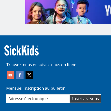
Trouvez-nous et suivez-nous en ligne
Mensuel inscription au bulletin
enter
Inscrivez-vous
you
email
address: