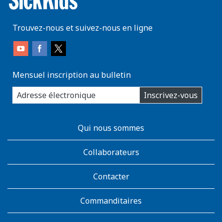
Trouvez-nous et suivez-nous en ligne
Mensuel inscription au bulletin
enter
Inscrivez-vous
you
email
address:
AboutKidsHealth
Qui nous sommes
Learn
More
Collaborateurs
Contacter
Commanditaires