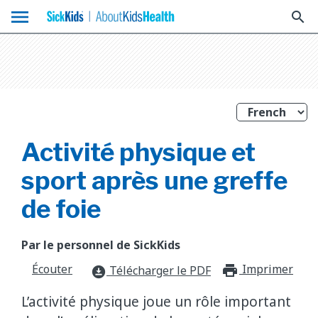
menu
search
Activité physique et
sport après une greffe
de foie
Par le personnel de SickKids
Écouter
Imprimer
print_f
Télécharger le PDF
download_for_offline
L’activité physique joue un rôle important