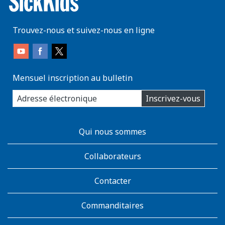
Trouvez-nous et suivez-nous en ligne
Mensuel inscription au bulletin
enter
Inscrivez-vous
you
email
address:
AboutKidsHealth
Qui nous sommes
Learn
More
Collaborateurs
Contacter
Commanditaires