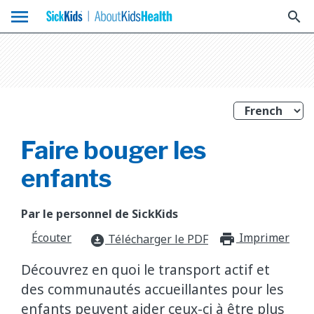
menu
search
Faire bouger les
enfants
Par le personnel de SickKids
Écouter
Imprimer
print_f
Télécharger le PDF
download_for_offline
Découvrez en quoi le transport actif et
des communautés accueillantes pour les
enfants peuvent aider ceux-ci à être plus