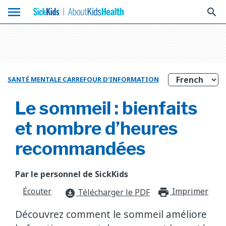
menu
search
SANTÉ MENTALE CARREFOUR D'INFORMATION
Le sommeil : bienfaits
et nombre d’heures
recommandées
Par le personnel de SickKids
Écouter
Imprimer
print_f
Télécharger le PDF
download_for_offline
Découvrez comment le sommeil améliore