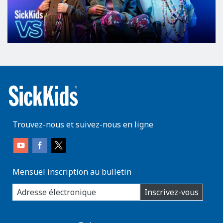
Trouvez-nous et suivez-nous en ligne
Mensuel inscription au bulletin
enter
Inscrivez-vous
you
email
address:
AboutKidsHealth