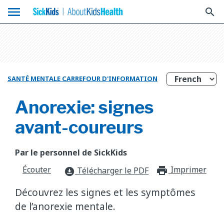
menu
search
SANTÉ MENTALE CARREFOUR D'INFORMATION
Anorexie: signes
avant-coureurs
Par le personnel de SickKids
Écouter
Imprimer
print_f
Télécharger le PDF
download_for_offline
Découvrez les signes et les symptômes
de l’anorexie mentale.