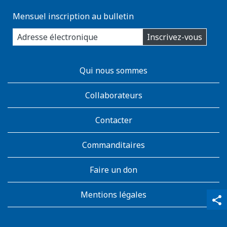
Mensuel inscription au bulletin
enter
Inscrivez-vous
you
email
address:
AboutKidsHealth
Qui nous sommes
Learn
More
Collaborateurs
Contacter
Commanditaires
Faire un don
Mentions légales
qr_code_scanner
content_copy
share