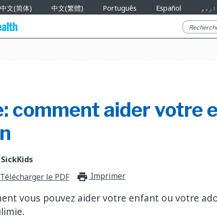
中文(简体)
中文(繁體)
Português
Español
اردو
: comment aider votre e
on
 SickKids
Imprimer
print_for_offli
Télécharger le PDF
nt vous pouvez aider votre enfant ou votre ado
limie.