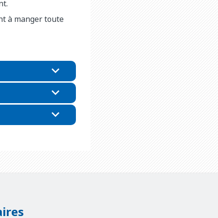
nt.
ant à manger toute
ires