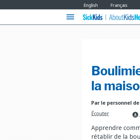
Site
English
Français
Languages
menu
Boulimie
la mais
Par le personnel de
Écouter
download_for_offline
Apprendre comme
rétablir de la bou