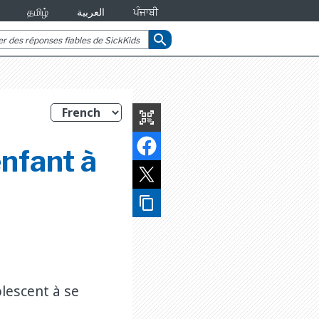
தமிழ்
العربية
ਪੰਜਾਬੀ
search
qr_code_scanner
nfant à
content_copy
ne
lescent à se