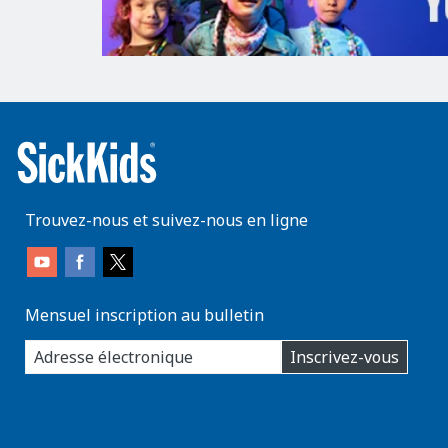
Trouvez-nous et suivez-nous en ligne
Mensuel inscription au bulletin
enter
Inscrivez-vous
you
email
address: