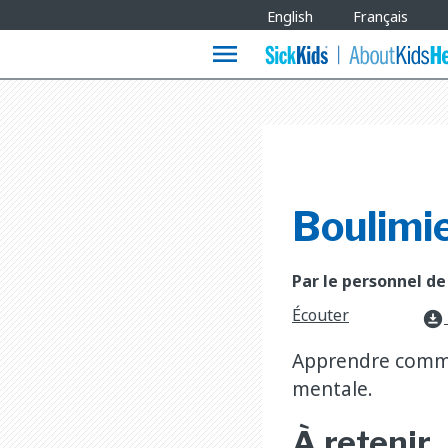
Site
English
Français
Languages
menu
Boulimi
Par le personnel de
Écouter
download_for_offline
Apprendre commen
mentale.
À retenir