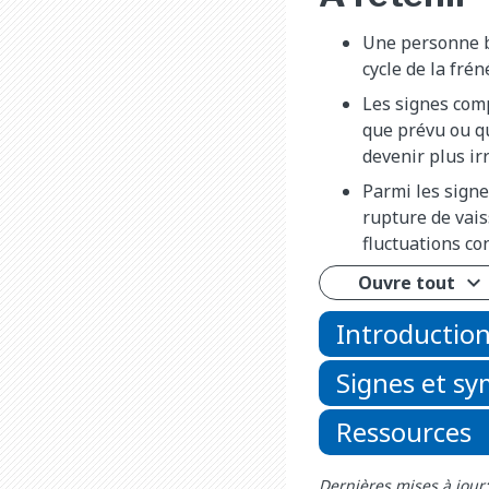
Une personne b
cycle de la fré
Les signes com
que prévu ou q
devenir plus irr
Parmi les signe
rupture de vais
fluctuations co
Ouvre tout
Introductio
Signes et s
Ressources
Dernières mises à jour: