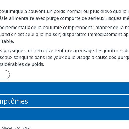
oulimique a souvent un poids normal ou plus élevé que la 
nésie alimentaire avec purge comporte de sérieux risques mé
portementaux de la boulimie comprennent : manger de la no
uand on est seul à la maison; disparaître immédiatement ap
itable.
s physiques, on retrouve l’enflure au visage, les jointures de
seaux sanguins dans les yeux ou le visage à cause des purg
nsidérables de poids.
n
ymptômes
 février 02 2016