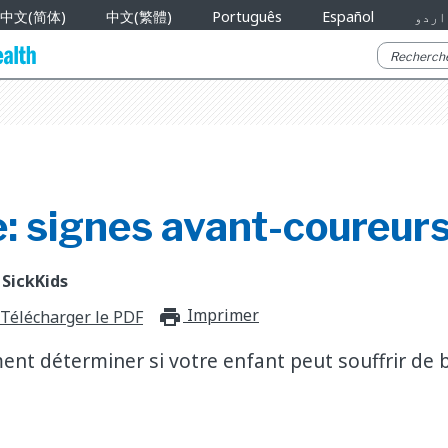
中文(简体)
中文(繁體)
Português
Español
اردو
e: signes avant-coureur
 SickKids
Imprimer
print_for_offli
Télécharger le PDF
t déterminer si votre enfant peut souffrir de 