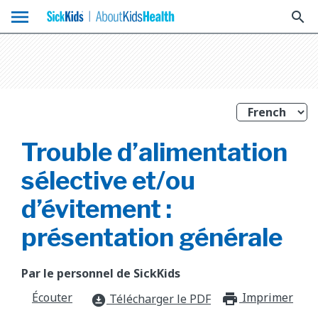
menu
search
Trouble d’alimentation
sélective et/ou
d’évitement :
présentation générale
Par le personnel de SickKids
Écouter
Imprimer
print_f
Télécharger le PDF
download_for_offline